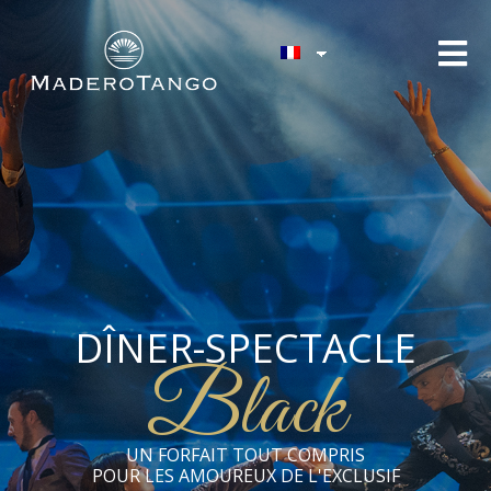
DÎNER-SPECTACLE
Black
UN FORFAIT TOUT COMPRIS
POUR LES AMOUREUX DE L'EXCLUSIF