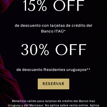
15% OFF
Menú
Vip
de descuento con tarjetas de crédito del
Banco ITAÚ*
ENTRADAS
30% OFF
Compresión de Siri, palta, palmito y tomates,
vinagreta de hierbas
de descuento Residentes uruguayos**
RESERVAR
Cesar Salad con jamón crudo, croutons y lajas de
parmesano
Beneficio válido para tarjetas de crédito del Banco Itaú
Uruguay y del Mercosur. No aplica sobre venta online. Aplica