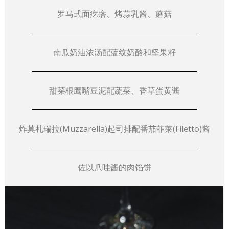
罗马式面疙瘩、烤蒜乳酱、蘑菇
南瓜奶油浓汤配蓝纹奶酪和坚果籽
甜菜根鹰嘴豆泥配蔬菜、香草蛋黄酱
炸莫札瑞拉(Muzzarella)起司排配番茄菲莱(Filetto)酱
佐以爪哇酱的肉馅饼