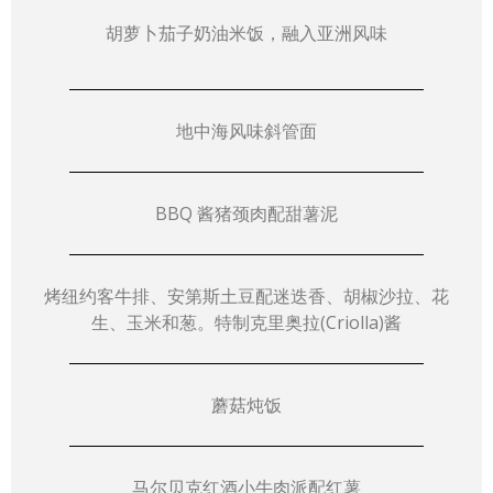
胡萝卜茄子奶油米饭，融入亚洲风味
地中海风味斜管面
BBQ 酱猪颈肉配甜薯泥
烤纽约客牛排、安第斯土豆配迷迭香、胡椒沙拉、花
生、玉米和葱。特制克里奥拉(Criolla)酱
蘑菇炖饭
马尔贝克红酒小牛肉派配红薯