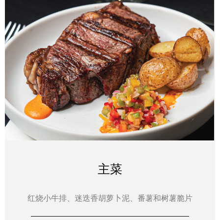
主菜
红烧小牛排、迷迭香胡萝卜泥、番薯和树薯脆片