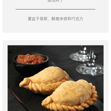
面包布丁
覆盆子慕斯、酥脆米饼和巧克力